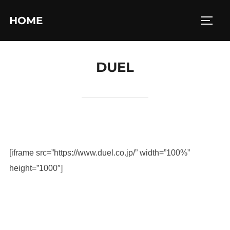
コ
HOME
ン
サイド
テ
ン
DUEL
ツ
へ
ス
キ
ッ
プ
[iframe src=”https://www.duel.co.jp/” width=”100%”
height=”1000″]