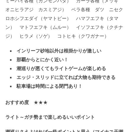
ミーバイ各種（カンモンハタ） ガーラ各種（メッキ
オニヒラアジ カスミアジ） ベラ各種 ダツ ニセク
ロホシフエダイ（ヤマトビー） ハマフエフキ（タマ
ン） マトフエフキ（ムルー） イソフエフキ（クチナ
ジ） ヒラメ（ソゲ） コトヒキ（クワガナー）
インリーフ砂地以外は根掛かりが激しい
那覇からとにかく近い！
潮巡りが悪くてもライトゲームが楽しめる
エッジ・スリッドに立てれば大物も期待できる
駐車場は時間による閉門あり！
おすすめ度
★★★
ライト～ガチ勢まで楽しめるいいポイント
潮巡りさえよければ一級ポイントと思う（マイナス干潮