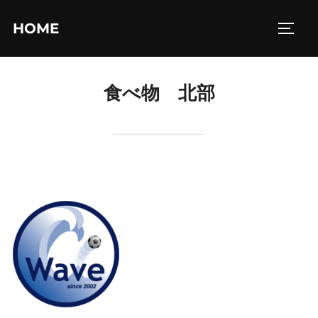
コ
HOME
ン
サイド
テ
ン
食べ物 北部
ツ
へ
ス
キ
ッ
プ