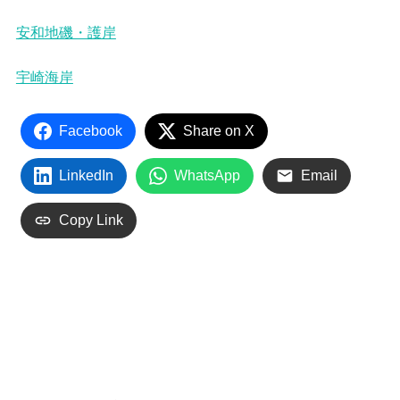
安和地磯・護岸
宇崎海岸
Facebook
Share on X
LinkedIn
WhatsApp
Email
Copy Link