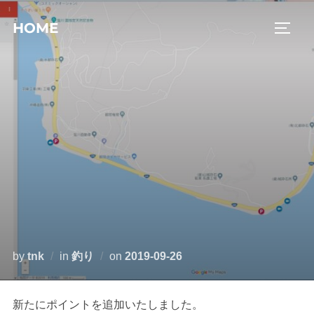
コ
HOME
ン
サイド
テ
ン
ツ
へ
ス
キ
ッ
プ
投
by
tnk
in
釣り
on
2019-09-26
稿
日:
新たにポイントを追加いたしました。