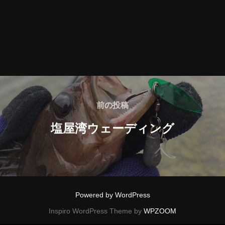
投
稿
前
前の投稿
の
ナ
塩屋湾ウェーディング
投
ビ
稿
ゲ
ー
Powered by WordPress
シ
Inspiro WordPress Theme by
WPZOOM