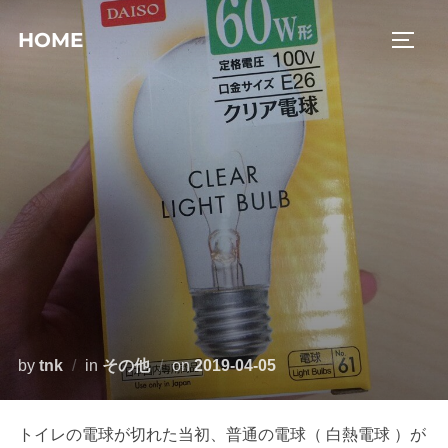
コ
HOME
ン
サイド
テ
ン
ツ
へ
ス
キ
ッ
プ
投
by
tnk
in
その他
on
2019-04-05
稿
日:
トイレの電球が切れた当初、普通の電球（ 白熱電球 ）が