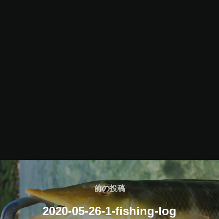
投
稿
前
前の投稿
の
ナ
2020-05-26-1-fishing-log
投