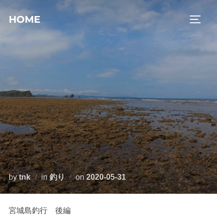
コ
HOME
ン
サイド
テ
ン
ツ
へ
ス
キ
ッ
プ
投
by
tnk
in
釣り
on
2020-05-31
稿
日:
宮城島釣行 後編