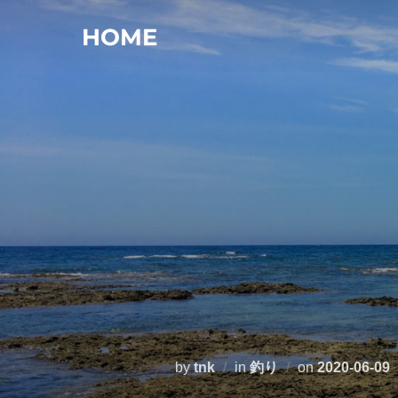
コ
HOME
ン
テ
ン
ツ
へ
ス
キ
ッ
プ
投
by
tnk
in
釣り
on
2020-06-09
稿