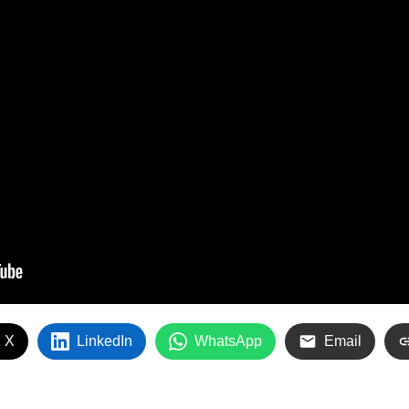
 X
LinkedIn
WhatsApp
Email