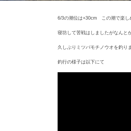
日:
6/3の潮位は+30cm この潮
寝坊して苦戦はしましたがなんと
久しぶりミツバモチノウオを釣り
釣行の様子は以下にて