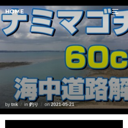
コ
HOME
ン
サイド
テ
ン
ツ
へ
ス
キ
ッ
プ
投
by
tnk
in
釣り
on
2021-05-21
稿
日: