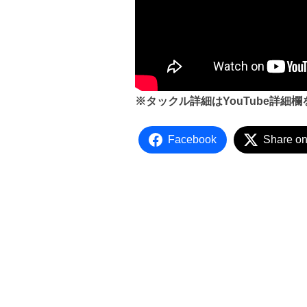
※タックル詳細はYouTube詳細
Facebook
Share on