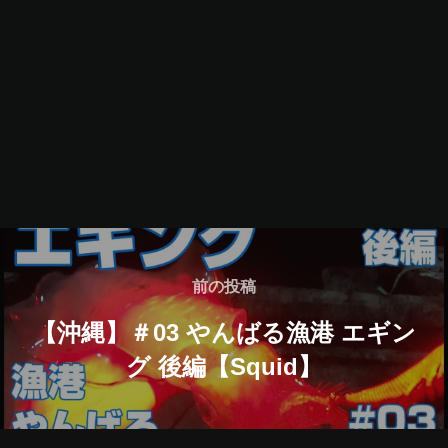
投
稿
前
前の投稿
の
ナ
【沖縄】＃03 やんばる漁港 エギン
投
グ 後編【Squid】
ビ
稿
ゲ