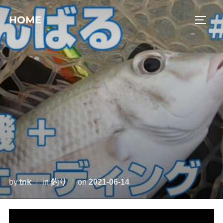
コ
HOME
ン
サイド
テ
ン
ツ
へ
ス
キ
ッ
プ
投
by
tnk
in
釣り
on
2021-06-14
稿
日: