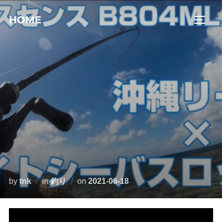
コ
HOME
ン
サイド
テ
ン
ツ
へ
ス
キ
ッ
プ
投
by
tnk
in
釣り
on
2021-06-18
稿
日: