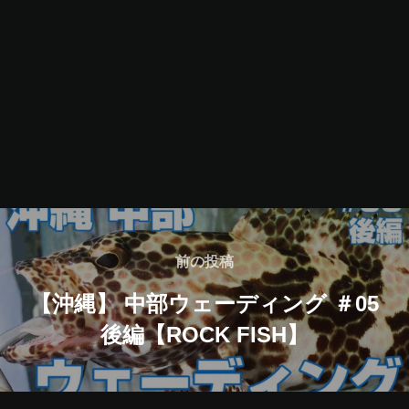
投
稿
前
前の投稿
の
ナ
【沖縄】 中部ウェーディング ＃05
投
後編【ROCK FISH】
ビ
稿
ゲ