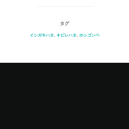
タグ
イシガキハタ
,
キビレハタ
,
ホシゴンベ