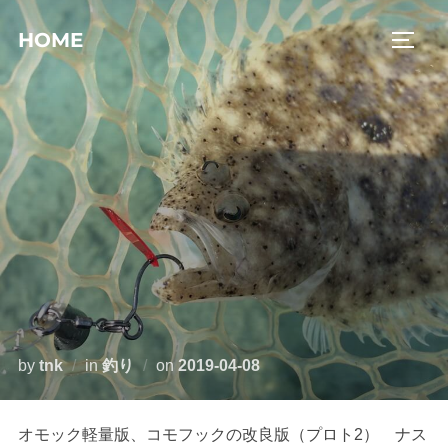
コ
HOME
ン
サイド
テ
ン
ツ
へ
ス
キ
ッ
プ
投
by
tnk
in
釣り
on
2019-04-08
稿
日:
オモック軽量版、コモフックの改良版（プロト2） ナス