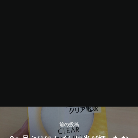
投
稿
前
前の投稿
の