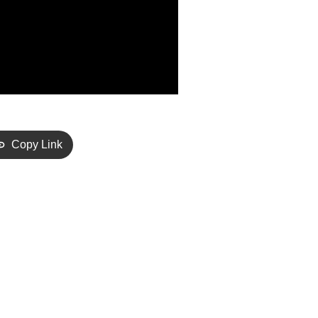
Copy Link