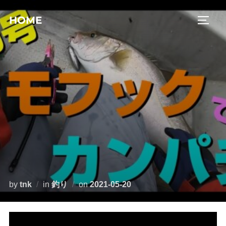
コ
HOME
ン
サイド
テ
ン
ツ
へ
ス
キ
ッ
プ
投
by
tnk
in
釣り
on
2021-05-20
稿
日: